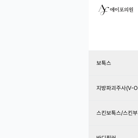
보톡스
지방파괴주사(V-OL
스킨보톡스/스킨
바디필러