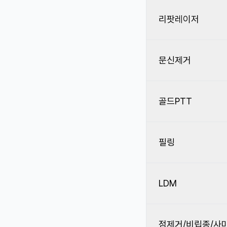
리팟레이저
문신제거
골드PTT
필링
LDM
점제거/비립종/사