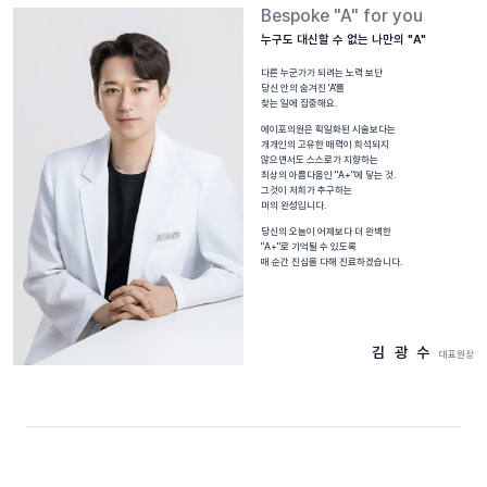
Bespoke "A" for you
누구도 대신할 수 없는 나만의 "A"
다른 누군가가 되려는 노력 보단
당신 안의 숨겨진 'A'를
찾는 일에 집중해요.
에이포의원은 획일화된 시술보다는
개개인의 고유한 매력이 희석되지
않으면서도 스스로가 지향하는
최상의 아름다움인 "A+"에 닿는 것.
그것이 저희가 추구하는
미의 완성입니다.
당신의 오늘이 어제보다 더 완벽한
"A+"로 기억될 수 있도록
매 순간 진심을 다해 진료하겠습니다.
김 광 수
대표원장