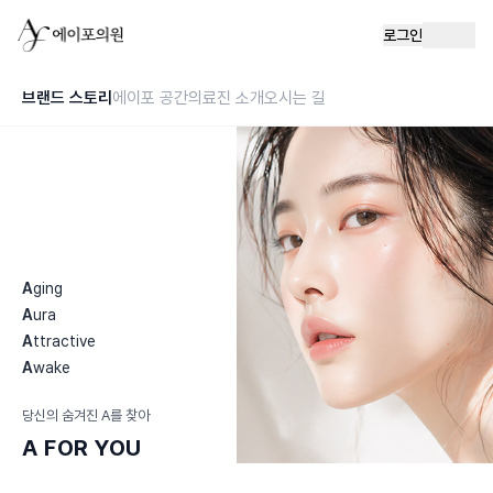
로그인
브랜드 스토리
에이포 공간
의료진 소개
오시는 길
A
ging
A
ura
A
ttractive
A
wake
당신의 숨겨진 A를 찾아
A FOR YOU